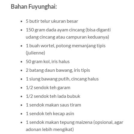
Bahan Fuyunghai:
5 butir telur ukuran besar
150 gram dada ayam cincang (bisa diganti
udang cincang atau campuran keduanya)
1 buah wortel, potong memanjang tipis
(julienne)
50 gram kol, iris halus
2 batang daun bawang, iris tipis
1 siung bawang putih, cincang halus
1/2 sendok teh garam
1/2 sendok teh lada bubuk
1 sendok makan saus tiram
1 sendok teh kecap asin
1 sendok makan tepung maizena (opsional, agar
adonan lebih mengikat)