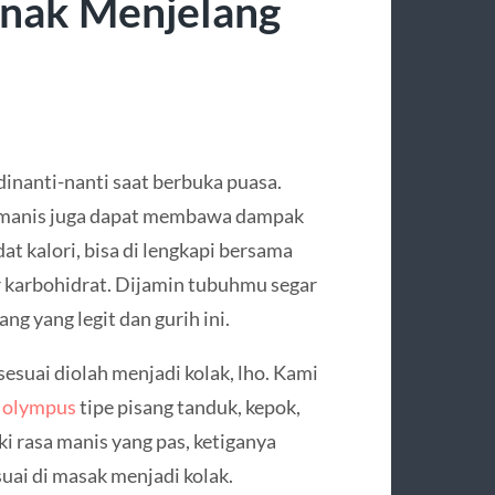
Enak Menjelang
dinanti-nanti saat berbuka puasa.
 manis juga dapat membawa dampak
t kalori, bisa di lengkapi bersama
 karbohidrat. Dijamin tubuhmu segar
ng yang legit dan gurih ini.
sesuai diolah menjadi kolak, lho. Kami
r olympus
tipe pisang tanduk, kepok,
iki rasa manis yang pas, ketiganya
suai di masak menjadi kolak.