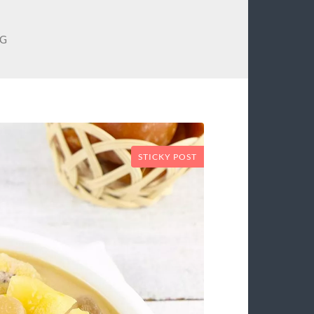
NG
STICKY POST