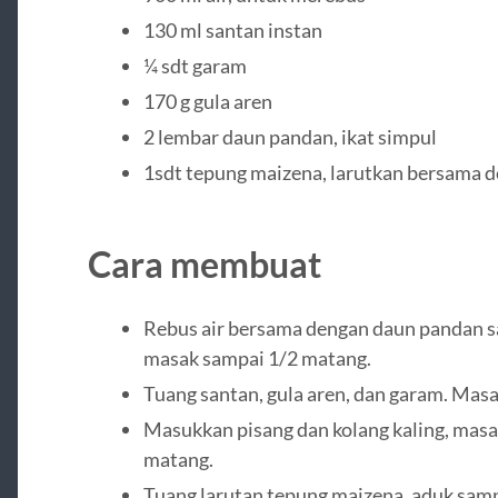
130 ml santan instan
¼ sdt garam
170 g gula aren
2 lembar daun pandan, ikat simpul
1sdt tepung maizena, larutkan bersama de
Cara membuat
Rebus air bersama dengan daun pandan s
masak sampai 1/2 matang.
Tuang santan, gula aren, dan garam. Masak
Masukkan pisang dan kolang kaling, masa
matang.
Tuang larutan tepung maizena, aduk samp