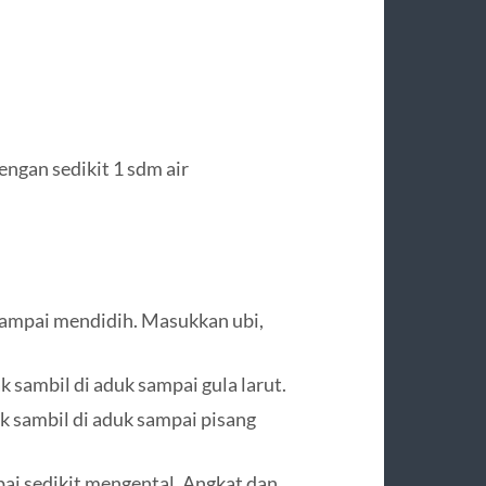
ngan sedikit 1 sdm air
ampai mendidih. Masukkan ubi,
 sambil di aduk sampai gula larut.
k sambil di aduk sampai pisang
ai sedikit mengental. Angkat dan